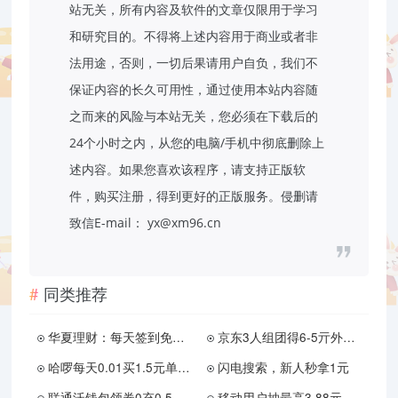
站无关，所有内容及软件的文章仅限用于学习
和研究目的。不得将上述内容用于商业或者非
法用途，否则，一切后果请用户自负，我们不
保证内容的长久可用性，通过使用本站内容随
之而来的风险与本站无关，您必须在下载后的
24个小时之内，从您的电脑/手机中彻底删除上
述内容。如果您喜欢该程序，请支持正版软
件，购买注册，得到更好的正版服务。侵删请
致信E-mail： yx@xm96.cn
同类推荐
华夏理财：每天签到免费领红包，拿低保！
京东3人组团得6-5亓外卖券
哈啰每天0.01买1.5元单车券
闪电搜索，新人秒拿1元
联通沃钱包领券0充0.5元话费
移动用户抽最高3.88元话费券