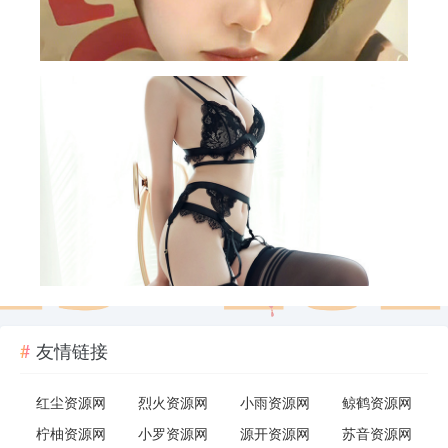
霸王茶姬抽12万份饮品免单券
07-24
邮储数币新用户0亓买4瓶汽水
07-24
上海宜家领100万份免费冰淇淋
07-24
京东0.99撸青豆/沙琪玛/鸡味块零食
07-24
友情链接
红尘资源网
烈火资源网
小雨资源网
鲸鹤资源网
柠柚资源网
小罗资源网
源开资源网
苏音资源网