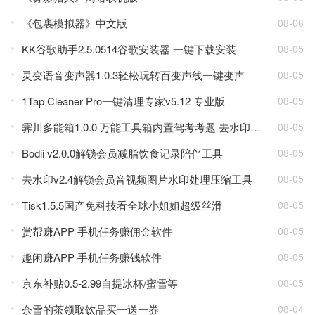
《包裹模拟器》中文版
08-06
KK谷歌助手2.5.0514谷歌安装器 一键下载安装
08-05
灵变语音变声器1.0.3轻松玩转百变声线一键变声
08-05
1Tap Cleaner Pro一键清理专家v5.12 专业版
08-05
霁川多能箱1.0.0 万能工具箱内置驾考考题 去水印等功能
08-05
Bodii v2.0.0解锁会员减脂饮食记录陪伴工具
08-05
去水印v2.4解锁会员音视频图片水印处理压缩工具
08-05
Tisk1.5.5国产免科技看全球小姐姐超级丝滑
08-05
赏帮赚APP 手机任务赚佣金软件
08-05
趣闲赚APP 手机任务赚钱软件
08-05
京东补贴0.5-2.99自提冰杯/蜜雪等
08-05
奈雪的茶领取饮品买一送一券
08-04