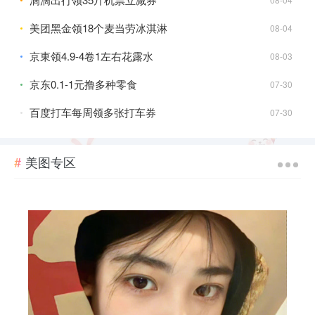
美团黑金领18个麦当劳冰淇淋
08-04
京東领4.9-4卷1左右花露水
08-03
京东0.1-1元撸多种零食
07-30
百度打车每周领多张打车券
07-30
微信天天领QQ音乐绿钻周卡
07-29
美图专区
快手部分人美团18元无门槛外卖券
07-28
滴滴学生领180亓毕业省省卡
07-27
京东0.1元5条发圈
07-25
京东Bug 看图速度！基本都是30亓红包
07-25
小米之家小米汽车到店领雪糕
07-25
蚂蚁阿福健康打卡瓜分10万亓
07-24