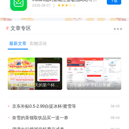
下载
★★★☆☆
2026-08-07
|
文章专区
最新文章
实物活动
美团整点抽秋天的第一杯奶茶
赏帮赚APP 手机任务赚佣金软件
京东补贴0.5-2.99自提冰杯/蜜雪等
08-05
奈雪的茶领取饮品买一送一券
08-04
滴滴出行领35亓机票立减券
08-04