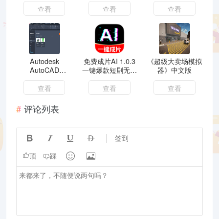
查看
查看
查看
Autodesk
免费成片AI 1.0.3
《超级大卖场模拟
AutoCAD
一键爆款短剧无限
器》中文版
2024.1.4中文版
文生图
查看
查看
查看
评论列表




签到


顶
踩