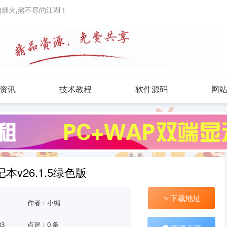
人的烟火,熬不尽的江湖！
资讯
技术教程
软件源码
网
记本v26.1.5绿色版
下载地址
作者：小编
33
点评：0 条