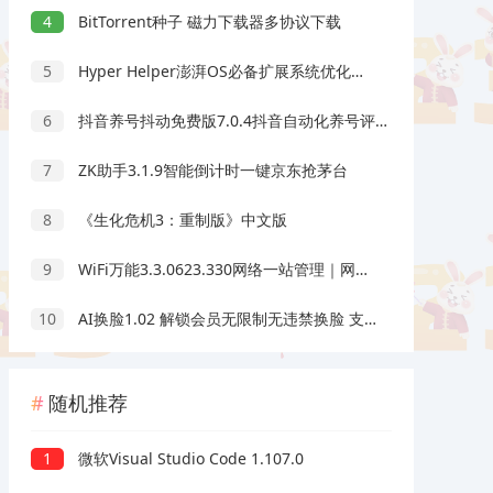
4
BitTorrent种子 磁力下载器多协议下载
5
Hyper Helper澎湃OS必备扩展系统优化模块
6
抖音养号抖动免费版7.0.4抖音自动化养号评论脚本
7
ZK助手3.1.9智能倒计时一键京东抢茅台
8
《生化危机3：重制版》中文版
9
WiFi万能3.3.0623.330网络一站管理｜网络管理天花板｜绿化版
10
AI换脸1.02 解锁会员无限制无违禁换脸 支持照片/视频
随机推荐
1
微软Visual Studio Code 1.107.0