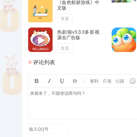
《血色郁娇游戏》中
文版
查看
热剧猫v3.3.3多影视
源去广告版
查看
评论列表





签到
顶
踩