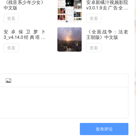
《残音系少年少女》
安卓新橘汁视频影院
中文版
v3.0.1.9去广告全新
纯净版
查看
查看
安卓保卫萝卜
《全面战争：法老
3_v4.14.0经典塔防
王朝版》中文版
系列内购版
查看
查看

发布评论