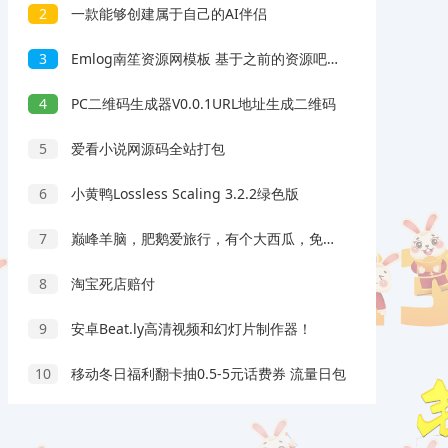
2
一款能够创建属于自己的AI伴侣
3
Emlog南笙资源网模板 基于之前的资源吧模板修复版
4
PC二维码生成器V0.0.1URL地址生成二维码
5
爱看小说网源码全站打包
6
小黄鸭Lossless Scaling 3.2.2绿色版
7
巅峰羊脑，肥鹅爱旅行，有个大西瓜，免费赚0.9元！
8
淘宝死店赔付
9
安卓Beat.ly高清视频和幻灯片制作器！
10
移动冬日福利翻卡抽0.5-5元话费券 流量日包