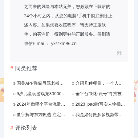
之而来的风险与本站无关，您必须在下载后的
24个小时之内，从您的电脑/手机中彻底删除上
述内容。如果您喜欢该程序，请支持正版软
件，购买注册，得到更好的正版服务。侵删请
致信E-mail： yx@xm96.cn
同类推荐
国美APP弹窗辱骂老板黄光裕
介绍几种项目，一个人就能开干那种
9岁儿童玩游戏充83000元，华为：不退！
全平台“对标账号”寻找技巧和分析方法
2024年做哪个平台流量更好
2023 ipad微写实人物插画特训
董宇辉与东方甄选 注定分道扬镳
我是如何做多多视频带货项目
评论列表