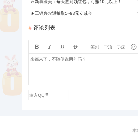
新氧医美：每天签到领红包，可赚10元以上！
工银兴农通抽取5~88元立减金
评论列表





签到
顶
踩
本