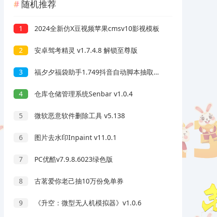
随机推荐
1
2024全新仿X豆视频苹果cmsv10影视模板
2
安卓驾考精灵 v1.7.4.8 解锁至尊版
3
福夕夕福袋助手1.749抖音自动脚本抽取福袋 抖币 手机等
4
仓库仓储管理系统Senbar v1.0.4
5
微软恶意软件删除工具 v5.138
6
图片去水印Inpaint v11.0.1
7
PC优酷v7.9.8.6023绿色版
8
古茗爱你老己抽10万份免单券
9
《升空：微型无人机模拟器》v1.0.6