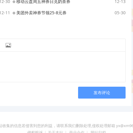
12-30
移动云盘周五神券日兑奶茶券
12-13
12-11
美团外卖神券节领25-8元券
05-30

发布评论
站收集的信息若侵害到您的利益，请联系我们删除处理,侵权处理邮箱 yx@xm96.
侵权投诉
|
关于本站
|
商业合作
|
网站归档