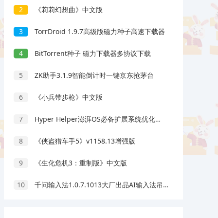
2
《莉莉幻想曲》中文版
3
TorrDroid 1.9.7高级版磁力种子高速下载器
4
BitTorrent种子 磁力下载器多协议下载
5
ZK助手3.1.9智能倒计时一键京东抢茅台
6
《小兵带步枪》中文版
7
Hyper Helper澎湃OS必备扩展系统优化模块
8
《侠盗猎车手5》v1158.13增强版
9
《生化危机3：重制版》中文版
10
千问输入法1.0.7.1013大厂出品AI输入法吊打豆包输入法