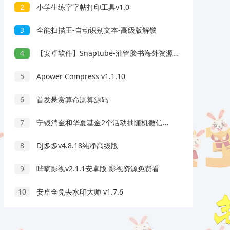
2
小学生练字字帖打印工具v1.0
3
全能扫描王-自动识别文本-高级版解锁
4
【安卓软件】Snaptube-油管脸书海外资源下载工具（解锁会员）
5
Apower Compress v1.1.10
6
首发悬赏算命测算源码
7
宁银消金和华夏基金2个活动抽随机微信红包 亲测中3.1元
8
DJ多多v4.8.18纯净高级版
9
哔嘀影视v2.1.1安卓版 影视资源免费看
10
安卓全免去水印大师 v1.7.6