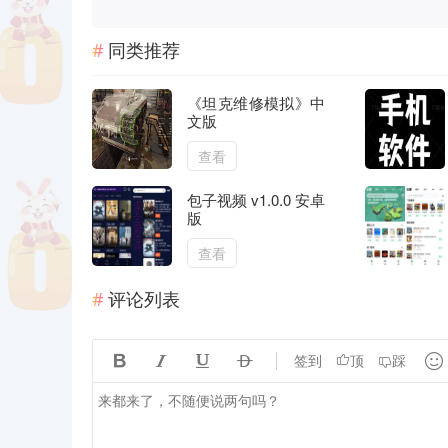
同类推荐
《坦克维修模拟》中
文版
查看
包子视频 v1.0.0 安卓
版
查看
评论列表





签到
顶
踩