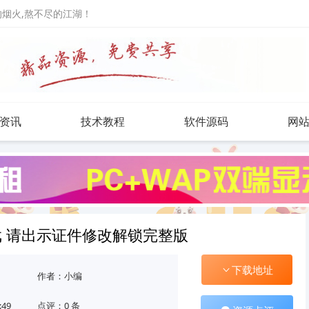
人的烟火,熬不尽的江湖！
资讯
技术教程
软件源码
网
 请出示证件修改解锁完整版
下载地址
作者：小编
:49
点评：0 条