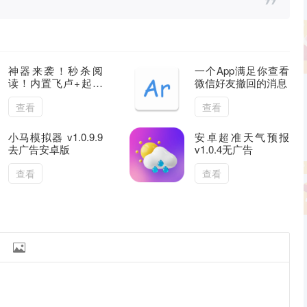
神器来袭！秒杀阅
一个App满足你查看
读！内置飞卢+起点
微信好友撤回的消息
小说书源！可看全网
书籍
查看
查看
小马模拟器 v1.0.9.9
安卓超准天气预报
去广告安卓版
v1.0.4无广告
查看
查看
