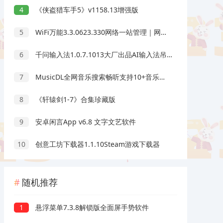
4
《侠盗猎车手5》v1158.13增强版
5
WiFi万能3.3.0623.330网络一站管理｜网络管理天花板｜绿化版
6
千问输入法1.0.7.1013大厂出品AI输入法吊打豆包输入法
7
MusicDL全网音乐搜索畅听支持10+音乐平台
8
《轩辕剑1-7》合集珍藏版
9
安卓闲言App v6.8 文字文艺软件
10
创意工坊下载器1.1.10Steam游戏下载器
随机推荐
1
悬浮菜单7.3.8解锁版全面屏手势软件