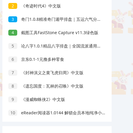
2
《奇迹时代4》中文版
3
奇门1.0.8精准奇门遁甲排盘｜五运六气分析｜会员版
4
截图工具FastStone Capture v11.3绿色版
5
论八字1.0.1精品八字排盘｜全国流派通用｜会员版
6
京东0.1-1元撸多种零食
7
《封神演义之黄飞虎归周》中文版
8
《遗忘国度：瓦林的召唤》中文版
9
《漫威蜘蛛侠2》中文版
10
eReader阅读器1.0144 解锁会员本地纯净小说阅读器