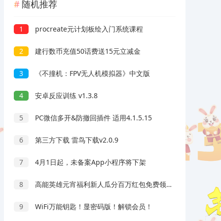
随机推荐
1
procreate元计划板绘入门系统课程
2
建行数币充值50话费送15元立减金
3
《不撞机：FPV无人机模拟器》中文版
4
安卓反应训练 v1.3.8
5
PC微信多开&防撤回插件 适用4.1.5.15
6
第三方下载 雷鸟下载v2.0.9
7
4月1日起，未备案App小程序将下架
8
高能英雄元宵福利新人瓜分百万红包免费领8元以上微信红包
9
WiFi万能钥匙！显密码版！解锁会员！