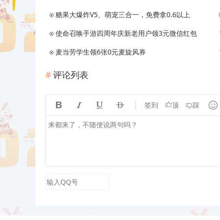
糖果大爆炸V5、萌宠三合一，免费拿0.6以上
使命召唤手游四周年庆新老用户领3元微信红包
麦当劳学生领6张0元麦旋风券
评论列表





签到
顶
踩