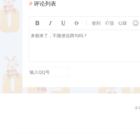
评论列表





签到
顶
踩
本