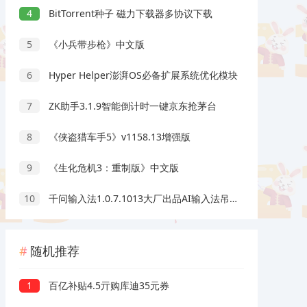
4
BitTorrent种子 磁力下载器多协议下载
5
《小兵带步枪》中文版
6
Hyper Helper澎湃OS必备扩展系统优化模块
7
ZK助手3.1.9智能倒计时一键京东抢茅台
8
《侠盗猎车手5》v1158.13增强版
9
《生化危机3：重制版》中文版
10
千问输入法1.0.7.1013大厂出品AI输入法吊打豆包输入法
随机推荐
1
百亿补贴4.5亓购库迪35元券