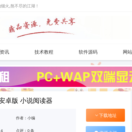
人的烟火,熬不尽的江湖！
资讯
技术教程
软件源码
网
.4安卓版 小说阅读器
下载地址
作者：小编
14
点评：0 条