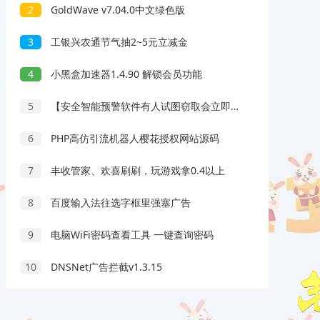
2
GoldWave v7.04.0中文绿色版
3
工银兴农通节气抽2~5元立减金
4
小黑盒加速器1.4.90 解锁会员功能
5
【安全智能预警软件有人试图窃取会立即发出高分贝警报已解锁VIP功能】
6
PHP高仿引流机器人樱花授权网站源码
7
丰收管家、欢喜刷刷，玩游戏拿0.4以上
8
百度输入法往选字框里强塞广告
9
电脑WiFi密码查看工具 一键查询密码
10
DNSNet广告拦截v1.3.15