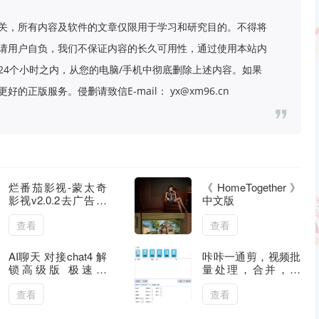
关，所有内容及软件的文章仅限用于学习和研究目的。不得将
请用户自负，我们不保证内容的长久可用性，通过使用本站内
24个小时之内，从您的电脑/手机中彻底删除上述内容。如果
版服务。侵删请致信E-mail： yx@xm96.cn
烂番茄影视-蒙太奇
《HomeTogether》
影视v2.0.2去广告纯
中文版
净版
查看
查看
AI聊天 对接chat4 解
咔咔一通剪，视频批
锁高级版 极速响
量处理，合并，裁
应！
剪，转图片，视频去
重等功能
查看
查看